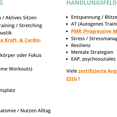
G
HANDLUNGSFELD 
Entspannung / Blit
/ Aktives Sitzen
AT (Autogenes Train
raining / Stretching
PMR (Progressive M
astik
Stress / Stressman
e Kraft- & Cardio-
Resilienz
Mentale Strategien
zkörper oder Fokus
EAP, psychosoziales
Home Workouts)
Viele
zertifizierte An
EStG
!
tsplatz
atomie / Nutzen Alltag