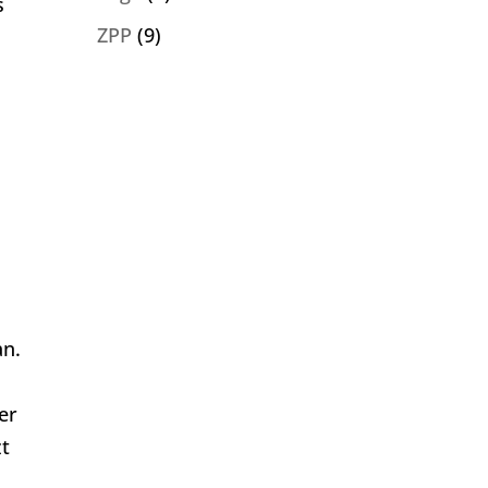
s
ZPP
(9)
an.
er
zt