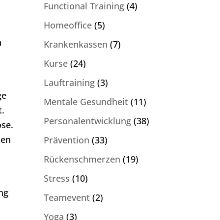
Functional Training
(4)
Homeoffice
(5)
n
Krankenkassen
(7)
Kurse
(24)
Lauftraining
(3)
ge
Mentale Gesundheit
(11)
t.
Personalentwicklung
(38)
ose.
hen
Prävention
(33)
Rückenschmerzen
(19)
Stress
(10)
ng
Teamevent
(2)
Yoga
(3)