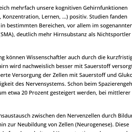
leich mehrfach unsere kognitiven Gehirnfunktionen
Konzentration, Lernen, …) positiv. Studien fanden
r in bestimmten Bereichen, vor allem im sogenannte
SMA), deutlich mehr Hirnsubstanz als Nichtsportler
ng können Wissenschaftler auch durch die kurzfristi
irn wird nachweislich besser mit Sauerstoff versorg
erte Versorgung der Zellen mit Sauerstoff und Gluk
ähigkeit des Nervensystems. Schon beim Spazierenge
m etwa 20 Prozent gesteigert werden, bei mittlerer
nsaustausch zwischen den Nervenzellen durch Bildu
in zur Neubildung von Zellen (Neurogenese). Diese