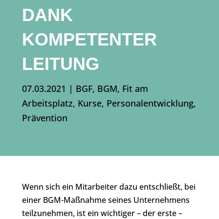
ANK K
OMPETENTER L
EITUNG
07.03.2021
|
BGF
,
BGM
,
Fit am
Arbeitsplatz
,
Kurse
,
Personalentwicklung
,
Prävention
Wenn sich ein Mitarbeiter dazu entschließt, bei
einer BGM-Maßnahme seines Unternehmens
teilzunehmen, ist ein wichtiger – der erste –