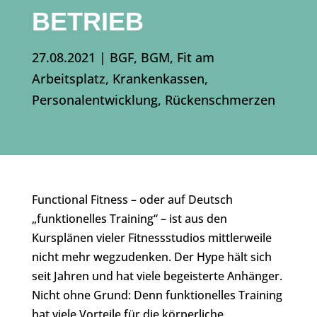
BETRIEB
27.08.2021
|
BGF
,
BGM
,
Fit am
Arbeitsplatz
,
Krankenkassen
,
Personalentwicklung
,
Rückenschmerzen
Functional Fitness – oder auf Deutsch
„funktionelles Training“ – ist aus den
Kursplänen vieler Fitnessstudios mittlerweile
nicht mehr wegzudenken. Der Hype hält sich
seit Jahren und hat viele begeisterte Anhänger.
Nicht ohne Grund: Denn funktionelles Training
hat viele Vorteile für die körperliche