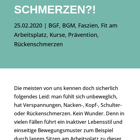
SCHMERZEN?!
25.02.2020
|
BGF
,
BGM
,
Faszien
,
Fit am
Arbeitsplatz
,
Kurse
,
Prävention
,
Rückenschmerzen
Die meisten von uns kennen doch sicherlich
folgendes Leid: man fühlt sich unbeweglich,
hat Verspannungen, Nacken-, Kopf-, Schulter-
oder Rückenschmerzen. Kein Wunder. Denn in
vielen Fällen führt ein inaktiver Lebensstil und
einseitige Bewegungsmuster zum Beispiel
durch langes Sitzen am Arbeitsplatz zu dieser