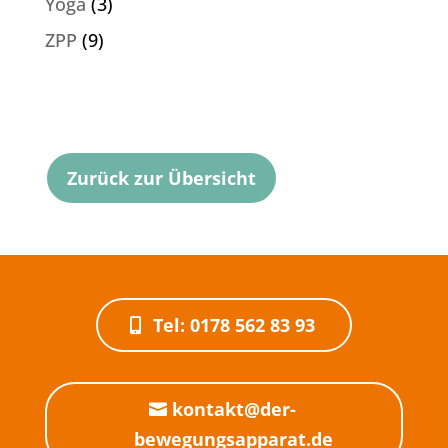
Yoga
(3)
ZPP
(9)
Zurück zur Übersicht
Tel: 0178 562 83 93
kontakt@der-
bewegungsapparat.de