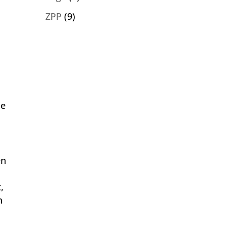
ZPP
(9)
ie
en
,
n